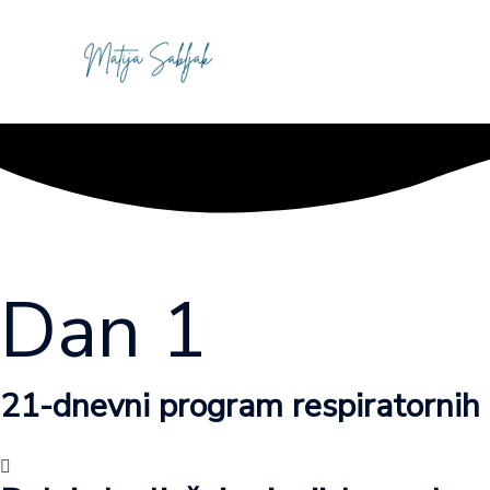
Skip
to
Matija Sabljak
content
Dan 1
21-dnevni program respiratornih 