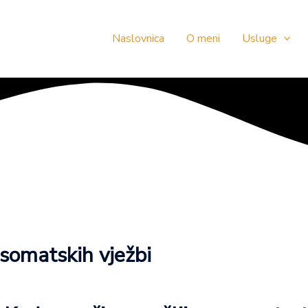
Naslovnica
O meni
Usluge
somatskih vježbi