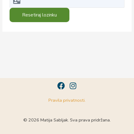
F
I
a
n
c
s
Pravila privatnosti.
e
t
b
a
o
g
© 2026 Matija Sabljak. Sva prava pridržana.
o
r