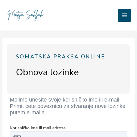
Skip
Main
to
Matija Sabljak
content
Men
SOMATSKA PRAKSA ONLINE​
Obnova lozinke
Molimo unesite svoje korisničko ime ili e-mail.
Primit ćete poveznicu za stvaranje nove lozinke
putem e-maila.
Korisničko ime ili mail adresa