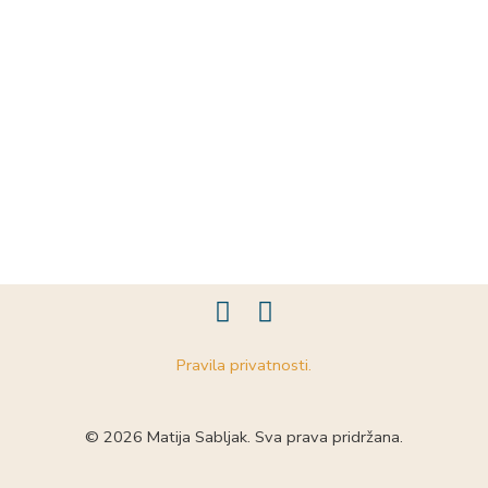
F
I
a
n
c
s
Pravila privatnosti.
e
t
b
a
o
g
© 2026 Matija Sabljak. Sva prava pridržana.
o
r