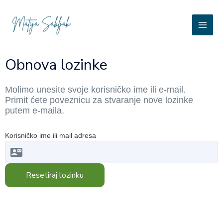
Skip
Main
to
Matija Sabljak
content
Men
Obnova lozinke
Molimo unesite svoje korisničko ime ili e-mail.
Primit ćete poveznicu za stvaranje nove lozinke
putem e-maila.
Korisničko ime ili mail adresa