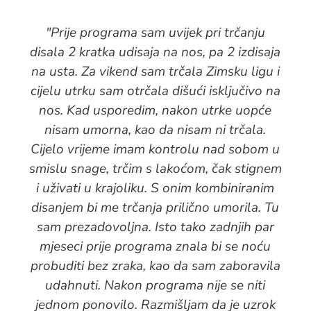
"Prije programa sam uvijek pri trčanju
disala 2 kratka udisaja na nos, pa 2 izdisaja
na usta. Za vikend sam trčala Zimsku ligu i
cijelu utrku sam otrčala dišući isključivo na
nos. Kad usporedim, nakon utrke uopće
nisam umorna, kao da nisam ni trčala.
Cijelo vrijeme imam kontrolu nad sobom u
smislu snage, trčim s lakoćom, čak stignem
i uživati u krajoliku. S onim kombiniranim
disanjem bi me trčanja prilično umorila. Tu
sam prezadovoljna. Isto tako zadnjih par
mjeseci prije programa znala bi se noću
probuditi bez zraka, kao da sam zaboravila
udahnuti. Nakon programa nije se niti
jednom ponovilo. Razmišljam da je uzrok