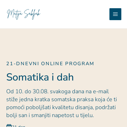
Skip
Main
to
Matija Sabljak
content
Men
21-DNEVNI ONLINE PROGRAM
Somatika i dah
Od 10. do 30.08. svakoga dana na e-mail
stiže jedna kratka somatska praksa koja će ti
pomoći poboljšati kvalitetu disanja, podržati
bolji san i smanjiti napetost u tijelu.
21 dan