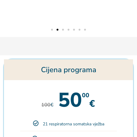
Cijena programa
50
00
€
100
€
21 respiratorna somatska vježba​